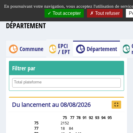
Panneau de gestion des cookies
En poursuivant votre navigation, vous acceptez l'utilisation de service
Tout accepter
Tout refuser
P
DÉPARTEMENT
EPCI
Commune
Département
/ EPT
Filtrer par
Du lancement au 08/08/2026
75
77
78
91
92
93
94
95
75
2152
77
18
84