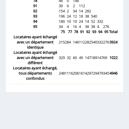
78
46
0
146
91
30
6
2
112
92
154
2
34
14
282
93
196
24
12
18
38
540
94
180
10
10
24
14
52
332
95
34
4
16
4
38
38
4
276
75
77
78
91
92
93
94
95
Total
Locataires ayant échangé
avec un département
2152
84
146
112
282
540
332
276
3924
identique
Locataires ayant échangé
avec un département
329
32
60
49
147
189
147
69
1022
différent
Locataires ayant échangé,
tous départements
2481
116
206
161
429
729
479
345
4946
confondus