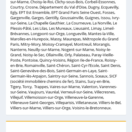
sur-Marne, Choisy-le-Roi, Clichy-sous-Bois, Corbeil-Essonnes,
Courtry, Crosne, Département du Val d’Oise, Dugny, Ecquevilly,
Egly, EPT Est Ensemble, EPT Grand Paris Seine Ouest, Fosses,
Gargenville, Garges, Gentilly, Goussainville, Guignes, Issou, Ivry-
sur-Seine, La Chapelle Gauthier, La Courneuve, La Norville, Le
Plessis-Pâté, Les Lilas, Les Mureaux, Lieusaint, Limay, Limeil-
Brévannes, Longpont-sur-Orge, Longueville, Mantes-la-Ville,
Marolles-en-Hurepoix, Massy, Maurepas, Métropole du Grand
Paris, Mitry-Mory, Moissy-Cramayel, Montreuil, Morangis,
Nanterre, Neuilly-sur-Marne, Nogent-sur-Marne, Noisy-le-
Grand, Noisy-le-Sec, Ollainville, Orly, Palaiseau, Paray-Vieille-
Poste, Pontoise, Quincy-Voisins, Région Ile-de-France, Roissy-
en-Brie, Romainville, Saint-Chéron, Saint-Cyr-l’Ecole, Saint Denis,
Saint-Geneviève-des-Bois, Saint-Germain-en-Laye, Saint-
Germain-lès-Arpajon, Saintry-sur-Seine, Sannois, Sceaux, SICF
(société immobilière chemins de fer), Stains, Sucy-en-Brie,
Tigery, Torcy, Trappes, Vaires-sur-Marne, Valenton, Varennes-
sur-Seine, Vaujours, Vauréal, Verneuil-sur-Seine, Villecresnes,
Villejuif, Villemoisson-sur-Orge, Villeneuve-la-Garenne,
Villeneuve-Saint-Georges, Villeparisis, Villetaneuse, Villiers-le-Bel,
Villiers-sur-Marne, Villiers-sur-Orge, Voisins-le-Bretonneux.