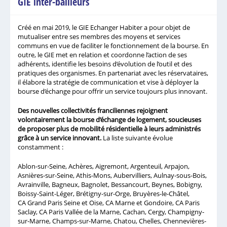
GIE inter-bailleurs
Créé en mai 2019, le GIE Echanger Habiter a pour objet de
mutualiser entre ses membres des moyens et services
communs en vue de faciliter le fonctionnement de la bourse. En
outre, le GIE met en relation et coordonne l’action de ses
adhérents, identifie les besoins d’évolution de l’outil et des
pratiques des organismes. En partenariat avec les réservataires,
il élabore la stratégie de communication et vise à déployer la
bourse d’échange pour offrir un service toujours plus innovant.
Des nouvelles collectivités franciliennes rejoignent
volontairement la bourse d’échange de logement, soucieuses
de proposer plus de mobilité résidentielle à leurs administrés
grâce à un service innovant.
La liste suivante évolue
constamment :
Ablon-sur-Seine, Achères, Aigremont, Argenteuil, Arpajon,
Asnières-sur-Seine, Athis-Mons, Aubervilliers, Aulnay-sous-Bois,
Avrainville, Bagneux, Bagnolet, Bessancourt, Beynes, Bobigny,
Boissy-Saint-Léger, Brétigny-sur-Orge, Bruyères-le-Châtel,
CA Grand Paris Seine et Oise, CA Marne et Gondoire, CA Paris
Saclay, CA Paris Vallée de la Marne, Cachan, Cergy, Champigny-
sur-Marne, Champs-sur-Marne, Chatou, Chelles, Chennevières-