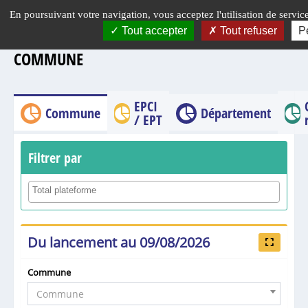
Panneau de gestion des cookies
En poursuivant votre navigation, vous acceptez l'utilisation de service
Tout accepter
Tout refuser
P
COMMUNE
EPCI
Commune
Département
/ EPT
Filtrer par
Du lancement au 09/08/2026
Commune
Commune